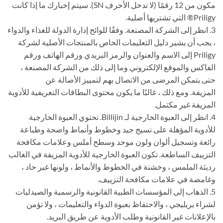
مكون من 12 رقمًا (لا تدخل الأحرف SN). سيتم إخبارك ما إذا كانت
Priligy® التي تشتريها أصلية.
3. انظر إلى الشركة المصنعة. وفقًا للوائح إدارة الدولة للغذاء والدواء
، يجب أن يشير دليل التعليمات الخاص بالمنتجات الأصلية لشركة
Priligy إلى الاسم والعنوان والرمز البريدي ورقم الهاتف ورقم
الفاكس والموقع الإلكتروني وما إلى ذلك من الشركة المصنعة ،
حتى يتمكن المرضى من الاتصال بهم لتمييز الأصالة عن
المزيفة. ومع ذلك ، غالبًا ما يكون محتوى البطاقات التعريفية للأدوية
المزيفة غير مكتمل.
4. انظر إلى العبوة الخارجية لـ Billijin. تحتوي العبوة الخارجية
للأدوية المؤهلة على نسيج جيد وخطوط وأنماط واضحة وطباعة
رائعة وتسجيل ألوان ولون موحد وسطح أملس وعلامات مكافحة
التزييف الساطعة. تكون العبوة الخارجية للأدوية المزيفة في الغالب
رديئة الملمس ، وخشنة في الخطوط والأنماط ، ولونها غير حاد ،
وغامضة في علامات مكافحة التزييف.
5. الذهاب إلى المؤسسات الطبية القانونية والرسمية والصيدليات
لشراء بريليجي ، والاحتفاظ بعبوة الدواء والتعليمات ، ولا تؤمن
بالإعلانات غير القانونية وطلب الأدوية عن طريق البريد.