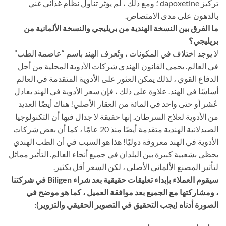
تركيز dapoxetine ؛ ومع ذلك ، لم يؤثر تناول نظام غذائي غني
بالدهون على مدى الامتصاص.
ما الفرق بين النسخة الهندية من بريليجي والنسخة الألمانية من
بريليجي؟
لا يوجد اختلاف في المكونات ، وتُعرف الهند باسم “عاصمة الطب”
في العالم. يحمي القانون الهندي شركات الأدوية المحلية من أجل
الدفاع القوي ، لذلك يمكن العثور على الأدوية المتقدمة في العالم
أساسًا في الهند. علاوة على ذلك ، فإن سعر الأدوية في الهند يعادل
عُشر أو حتى واحد في المائة من العقار الأصلي! هناك أيضًا العديد
من الأدوية لعلاج السرطان. إنها حقيقة لا جدال فيها أن التكنولوجيا
الصيدلانية الهندية متقدمة أيضًا منذ 20 عامًا ، كما أن بعض شركات
الأدوية في الهند معروفة دوليًا! هذا هو السبب في أن الطب الهندي
يحظى بشعبية كبيرة بين البلدان في جميع أنحاء العالم. التأثير مماثل
لتأثير المصنع الألماني الأصلي ، لكن السعر أقل بكثير.
سيقوم العملاء بإبداء تعليقات حقيقية بعد شراء Biligen في شركتنا
، ومشاركتها مع الجميع بعد موافقة العميل ، كما هو موضح في
الصورة أدناه (يجب التحقيق في التصوير الحقيقي والتزوير):