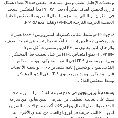
وعضلات الإحليل الصلي وعنق المثانة في تقلص هذه الأعضاء بشكل
تآزري لتحقيق القذف. يمكن أن يعدل Priligy هذا المنعكس القذف
في الفئران ، وبالتالي إطالة زمن انتقال التصريف المنعكس للخلايا
العصبية الحركية الفرجية (PMRD) وتقليل مدة PMRD.
2.
Priligy
هو مثبط انتقائي لاسترداد السيروتونين (SSRI) يعتبر 5-
هيدروكسي تريبتامين (5-HT) ناقلًا عصبيًا رئيسيًا في عملية القذف ،
والرجال الذين يعانون من PE لديهم مستويات أقل من 5-
HT. Priligy يمنع امتصاص 5-HT من قبل العصب قبل المشبكي ،
ويزيد من مستوى 5-HT في الشق المشبكي ، ويثبط منعكس
القذف. يمنع دابوكستين إعادة امتصاص 5-HT بواسطة الأعصاب
قبل المشبكي ، ويزيد من مستوى 5-HT في الشق المشبكي ،
ويثبط منعكس القذف.
يستخدم
تأثير بريليجين
في علاج سرعة القذف ، وله تأثير واضح
نسبيًا على الغالبية العظمى من المرضى الذين يعانون من سرعة
القذف ، والمعدل الفعال يتجاوز 95٪. أكدت نتائج الأبحاث السريرية
لـ Priligy التي أجريت في أوروبا والعديد من البلدان الأخرى التي