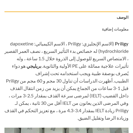
الوصف
معلومات إضافية
Priligy
(الاسم الإنجليزي: Priligy ، الاسم الكيميائي: dapoxetine
hydrochloride) له خصائص بدء التأثير السريع ، نصف العمر القصير
، الامتصاص السريع للوصول إلى الذروة خلال 1.5 ساعة ، وله
تأثيرات علاجية مماثلة على PE الأولية والثانوية.
بريليجي
هو دواء
يُصرف بوصفة طبية ويجب استخدامه تحت إشراف
الطبيب. أظهرت الدراسات أن تناول 30 مجم و 60 مجم من Priligy
قبل 1-3 ساعات من الجماع يمكن أن يزيد من زمن انتقال القذف
داخل القضيب (IELT) لمرضى سرعة القذف بمقدار 2.5-3 مرات ،
وفي المرضى الذين يعانون من IELT أقل من 30 ثانية ، يمكن لـ
Priligy زيادة IELT بمقدار 3.4-4.3 مرة ، مع تعزيز التحكم في القذف
وزيادة الرضا وتقليل الضيق.