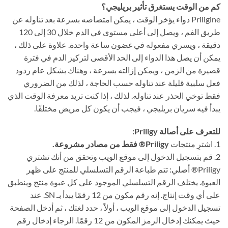
كم من الوقت يستغرق تأثير بريليجي؟
Priligine دواء يؤخر الوقت ، يمكن امتصاصه بسرعة بعد تناوله عن
طريق الفم ، ويصل إلى أعلى مستوى في الدم خلال 30 إلى 120
دقيقة ، ويسري مفعوله في غضون ساعة واحدة. علاوة على ذلك ،
يمكن أن يصل هذا الدواء إلى الحد الأقصى لتركيز الدم في فترة
قصيرة من الزمن ، ويمكن إزالته بسرعة ، وهناك بشكل عام ردود
فعل سلبية قليلة عند تناوله حسب الحاجة ، لذلك من الضروري
فقط توخي الحذر عند تناوله. لذلك ، إذا كنت تريد معرفة الوقت الذي
يبدأ فيه سريان بريليجي ، فيجب أن يكون كل مريض مختلفًا.
للتعرف على أصالة Priligy:
1. اشترِ منتجات
Priligy® فقط من مصادر مشروعة.
2. قم بتسجيل الدخول إلى موقع الويب وتحقق من أنك تشتري
Priligy® أصلي: تتم طباعة الرقم التسلسلي للمنتج على ظهر
العبوة. يختلف الرقم التسلسلي الموجود على كل عبوة منتج وينطبق
على أي وقت إنتاج. إنه رقم مكون من 12 رقمًا يبدأ بـ SN. عند
تسجيل الدخول إلى موقع الويب ، أولاً ، حدد لغتك ، ثم أدخل الصفحة
حيث يمكنك إدخال الرمز المكون من 12 رقمًا. الرجاء إدخال رقم