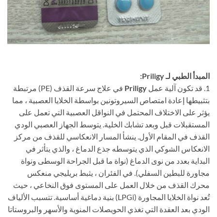
المبدأ الطبي لـ Priligy:
1. قد تكون آلية عمل
Priligy
في علاج سرعة القذف (PE) مرتبطة
بتثبيطها إعادة امتصاص السيروتونين بواسطة الخلايا العصبية ، مما
يؤثر على الاختلاف المحتمل في النواقل العصبية التي تعمل على
المستقبلات قبل وبعد تشابك الخلية. يتوسط الجهاز العصبي الودي
القذف في المقام الأول. ينشأ المسار الانعكاسي للقذف من مركز
الانعكاس الشوكي الذي يتوسطه جذع الدماغ ، والذي يتأثر في
البداية بعدد من نوى الدماغ (نواة ما قبل الجراحة الوسطى ونواة
مجاورة للبطين السفلي). في الفئران ، يثبط بريليجي منعكس
محرك القذف من خلال العمل على المستوى فوق النخاعي ، حيث
تُعد نواة الخلايا المجاورة (LPGi) بنية دماغية أساسية. تتسبب الألياف
الودي بعد العقدة التي تغذي الحويصلات المنوية والأسهر والبروستاتا