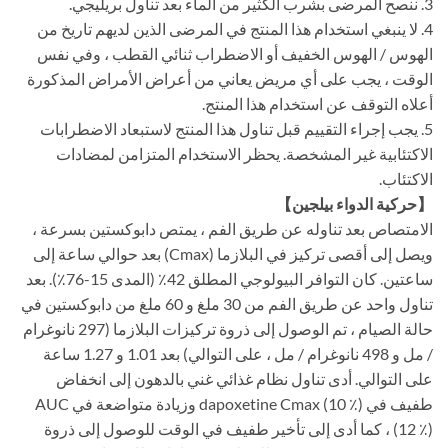
3. ننصح المرضى بشرب الكثير من الماء بعد تناول بريليجي.
4. لا ينبغي استخدام هذا المنتج في المرضى الذين لديهم تاريخ من
الهوس / الهوس الخفيف أو الاضطراب ثنائي القطب ، وفي نفس
الوقت ، يجب على أي مريض يعاني من أعراض الأمراض المذكورة
أعلاه التوقف عن استخدام هذا المنتج.
5. يجب إجراء التقييم قبل تناول هذا المنتج لاستبعاد الاضطرابات
الاكتئابية غير المشخصة. يحظر الاستخدام المتزامن لمضادات
الاكتئاب.
【حركية الدواء بيلجين】
الامتصاص بعد تناوله عن طريق الفم ، يمتص دابوكستين بسرعة ،
ويصل إلى أقصى تركيز في البلازما (Cmax) بعد حوالي ساعة إلى
ساعتين. كان التوافر البيولوجي المطلق 42٪ (المدى 15-76٪). بعد
تناول واحد عن طريق الفم من 30 ملغ و 60 ملغ من دابوكستين في
حالة الصيام ، تم الوصول إلى ذروة تركيزات البلازما (297 نانوغرام
/ مل و 498 نانوغرام / مل ، على التوالي) بعد 1.01 و 1.27 ساعة
على التوالي. أدى تناول نظام غذائي غني بالدهون إلى انخفاض
طفيف في dapoxetine Cmax (10 ٪) وزيادة متواضعة في AUC
(12 ٪) ، كما أدى إلى تأخير طفيف في الوقت للوصول إلى ذروة