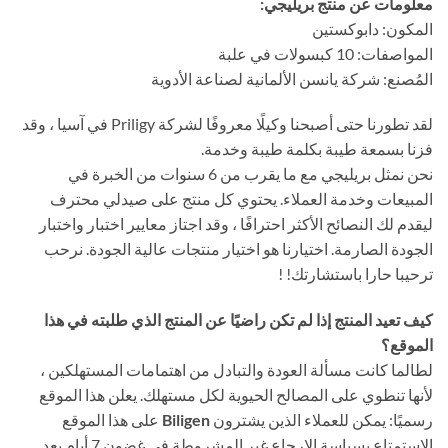
معلومات عن منتج بريليجي:
المكون: دابوكستين
المواصفات: 10 كبسولات في علبة
المُصنع: شركة يانسن الألمانية لصناعة الأدوية
لقد تطورنا حتى أصبحنا وكيلًا معروفًا لشركة Priligy في آسيا ، وقد
فزنا بسمعة طيبة بكلمة طيبة وخدمة.
نحن نمثل بريليجي مع ما يقرب من 6 سنوات من الخبرة في
المبيعات وخدمة العملاء. يحتوي كل منتج على صيدلي محترف
ليقدم لك النصائح الأكثر احترافًا ، وقد اجتاز معايير اختبار واختبار
الجودة الصارمة. اختيارنا هو اختيار منتجات عالية الجودة. نرحب
ترحيبا حارا باستشارتك! !
كيف تعيد المنتج إذا لم تكن راضيًا عن المنتج الذي طلبته في هذا
الموقع؟
لطالما كانت مسألة العودة والتبادل من اهتمامات المستهلكين ،
لأنها تنطوي على المصالح الحيوية لكل مستهلك. يعلن هذا الموقع
رسميًا: يمكن للعملاء الذين يشترون
Biligen
على هذا الموقع
الاستمتاع بسياسة الإرجاع غير المشروطة في غضون 7 أيام بعد