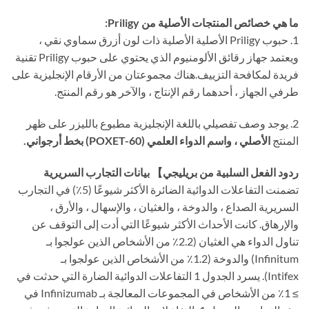
ما هي خصائص المنتجات الأصلية من Priligy:
1. حبوب Priligy الأصلية الأصلية ذات لون أزرق سماوي نقي ،
ويعتمد جهاز رقائق الألومنيوم الذي يحتوي على حبوب Priligy تقنية
فريدة لمكافحة التزييف.هناك مجموعتان من الأرقام الإنجليزية على
طرفي الجهاز ، أحدهما رقم الإنتاج ، والآخر هو رقم المنتج.
2. يوجد وصف تفصيلي باللغة الإنجليزية مطبوع بالليزر على ظهر
المنتج
الأصلي ، واسم الدواء العلمي (POXET-60) بخط أرجواني.
ردود الفعل السلبية من بريليجي】 بيانات التجارب السريرية
تضمنت التفاعلات الدوائية الضائرة الأكثر شيوعًا (5٪) في التجارب
السريرية الصداع ، والدوخة ، والغثيان ، والإسهال ، والأرق ،
والإرهاق. كانت الأحداث الأكثر شيوعًا التي أدت إلى التوقف عن
تناول الدواء هي الغثيان (2.2٪ من الأشخاص الذين عولجوا بـ
Infinitum) والدوخة (1.2٪ من الأشخاص الذين عولجوا بـ
Intifex). يسرد الجدول 1 التفاعلات الدوائية الضارة التي حدثت في
≥ 1٪ من الأشخاص في المجموعات المعالجة بـ Infinizumab في