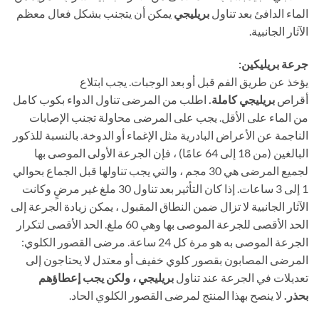
الماء الدافئ بعد تناول
بريليجي
يمكن أن يتجنب بشكل فعال معظم
الآثار الجانبية.
جرعة بريليكين:
يؤخذ عن طريق الفم قبل أو بعد الوجبات. يجب ابتلاع
أقراص
بريليجي كاملة.
اطلب من المرضى تناول الدواء بكوب كامل
من الماء على الأقل. يجب على المرضى محاولة تجنب الإصابات
الناجمة عن الأعراض البادرية مثل الإغماء أو الدوخة. بالنسبة للذكور
البالغين (من 18 إلى 64 عامًا) ، فإن الجرعة الأولى الموصى بها
لجميع المرضى هي 30 مجم ، والتي يجب تناولها قبل الجماع بحوالي
1 إلى 3 ساعات. إذا كان التأثير بعد تناول 30 ملغ غير مرضٍ وكانت
الآثار الجانبية لا تزال ضمن النطاق المقبول ، يمكن زيادة الجرعة إلى
الحد الأقصى للجرعة الموصى بها وهي 60 ملغ. الحد الأقصى لتكرار
الجرعة الموصى به هو مرة كل 24 ساعة. مرضى القصور الكلوي:
المرضى المصابون بقصور كلوي خفيف أو معتدل لا يحتاجون إلى
تعديلات في الجرعة عند تناول
بريليجي ، ولكن يجب إعطاؤهم
بحذر.
لا ينصح بهذا المنتج لمرضى القصور الكلوي الحاد.