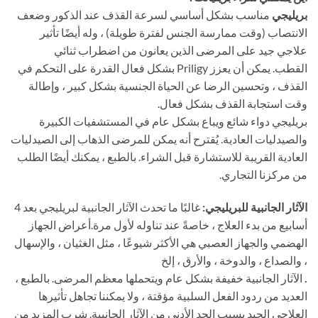
بريليجي
مناسب بشكل أساسي لسرعة القذف عند الذكور وضعف
الانتصاب (وقت ممارسة الجنس لفترة طويلة) ، وله أيضًا تأثير
علاجي جيد على المرضى الذين يعانون من اضطراب ثنائي
القطب. يمكن أن يعزز Priligy بشكل فعال القدرة على التحكم في
القذف ، وتحسين الرضا عن الحياة الجنسية بشكل كبير ، وإطالة
وقت استجابة القذف بشكل فعال.
بريليجي دواء شائع ويباع بشكل عام في المستشفيات الكبيرة
والصيدليات العادية. يُقترح أنه يمكن للمرضى الذهاب إلى الصيدليات
العادية القريبة للاستشارة قبل الشراء. بالطبع ، يمكنك أيضًا الطلب
من مركزنا التجاري.
الآثار الجانبية للبريليجي:
غالبًا ما تحدث الآثار الجانبية لبريليجي بعد 4
أسابيع من بدء العلاج ، خاصةً عند تناوله لأول مرة.أعراض الجهاز
الهضمي والجهاز العصبي هي الأكثر شيوعًا ، مثل الغثيان ، والإسهال
، والصداع ، والدوخة ، والأرق ، إلخ
.
الآثار الجانبية خفيفة بشكل عام ويتحملها معظم المرضى. بالطبع ،
العديد من ردود الفعل السلبية مؤقتة ، ولا يمكننا تجاهل تأثيرها
العلاجي الجيد بسبب الحد الأدنى من الآثار الجانبية. شرب المزيد من