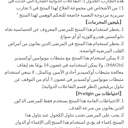
هذه التجارب. الجدول 1: التفاعلات الدوائية الضارة التي حدثت في
1٪ من الأشخاص في مجموعة العلاج لهذا المنتج في 5 تجارب
سريرية مزدوجة التعمية خاضعة للتحكم الوهمي لهذا المنتج “
【بليجين المحرمات】
1. يحظر استخدام هذا المنتج للمرضى المعروف عن الحساسية تجاه
دابوكستين هيدروكلوريد أو أي سواغ.
2. يحظر استخدام هذا المنتج في المرضى الذين يعانون من أمراض
القلب المرضية الواضحة.
3. لا يمكن استخدام هذا المنتج مع مثبطات مونوامين أوكسيديز
(MAOIs) ، ولا يمكن استخدامه في غضون 14 يومًا بعد إيقاف
معالجة مثبطات أوكسيديز أحادي الأمين. وبالمثل ، لا ينبغي استخدام
مثبطات مونوامين أوكسيديز في غضون 7 أيام من التوقف عن
تناول بريليجين (انظر قسم التفاعلات الدوائية).
【احتياطات من Preligin】
1. الاحتياطات العامة هذا المنتج يستخدم فقط للمرضى الذكور
الذين يعانون من سرعة القذف.
2. يجب على المرضى تجنب تناول الكحول عند تناول هذا
المنتج. إغماء قد يؤدي استخدام هذا المنتج إلى الإغماء أو الدوار.