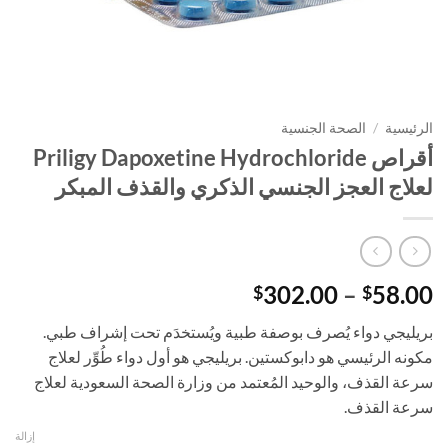
الرئيسية
/
الصحة الجنسية
أقراص Priligy Dapoxetine Hydrochloride
لعلاج العجز الجنسي الذكري والقذف المبكر
نطاق
302.00
–
58.00
$
$
السعر:
بريليجي دواء يُصرف بوصفة طبية ويُستخدَم تحت إشراف طبي.
من
مكونه الرئيسي هو دابوكستين. بريليجي هو أول دواء طُوِّر لعلاج
سرعة القذف، والوحيد المُعتمد من وزارة الصحة السعودية لعلاج
خلال
سرعة القذف.
إزالة