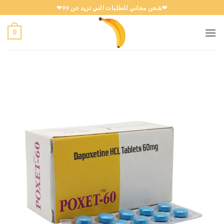
خطي
❤شحن مجاني للطلبات التي تزيد عن 99❤
لمحتوى
0