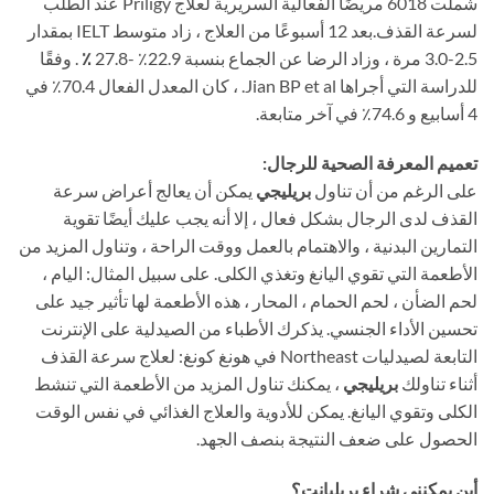
شملت 6018 مريضًا الفعالية السريرية لعلاج Priligy عند الطلب
لسرعة القذف.بعد 12 أسبوعًا من العلاج ، زاد متوسط ​​IELT بمقدار
2.5-3.0 مرة ، وزاد الرضا عن الجماع بنسبة 22.9٪ -27.8
٪
. وفقًا
للدراسة التي أجراها Jian BP et al. ، كان المعدل الفعال 70.4٪ في
4 أسابيع و 74.6٪ في آخر متابعة.
تعميم المعرفة الصحية للرجال:
على الرغم من أن تناول
بريليجي
يمكن أن يعالج أعراض سرعة
القذف لدى الرجال بشكل فعال ، إلا أنه يجب عليك أيضًا تقوية
التمارين البدنية ، والاهتمام بالعمل ووقت الراحة ، وتناول المزيد من
الأطعمة التي تقوي اليانغ وتغذي الكلى. على سبيل المثال: اليام ،
لحم الضأن ، لحم الحمام ، المحار ، هذه الأطعمة لها تأثير جيد على
تحسين الأداء الجنسي. يذكرك الأطباء من الصيدلية على الإنترنت
التابعة لصيدليات Northeast في هونغ كونغ: لعلاج سرعة القذف
أثناء تناولك
بريليجي
، يمكنك تناول المزيد من الأطعمة التي تنشط
الكلى وتقوي اليانغ. يمكن للأدوية والعلاج الغذائي في نفس الوقت
الحصول على ضعف النتيجة بنصف الجهد.
أين يمكنني شراء بريليانت؟