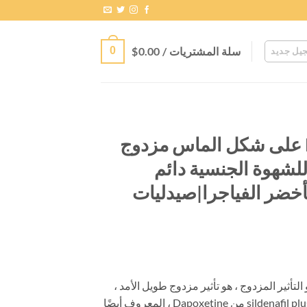
سلة المشتريات /
0.00
$
0
يل جديد
فياجرا KAMAGRA على شكل الماس مزدوج
160mg مثير للشهوة الجنسية دائم
أخضر الفياجرا|صيدليات
ق
عر:
Kamarge KAMAGRA Vi ذو التأثير المزدوج ، هو تأثير مزدوج طويل الأمد ،
المكونات هي 100mg من sildenafil plus 60mg من Dapoxetine ، المعروف أيضًا