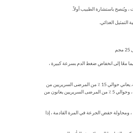
ولهما معًا إلى انخفاض ضغط الدم بسرعة كبيرة ،
الآثار الجانبية للفياجرا: الآثار الجانبية لمكونات السيلدينافيل هي آثار جانبية خفيفة ، والتي ستختفي في غضون ساعات قليلة. يعاني حوالي 15 ٪ من المرضى السريريين من
صداع ودوخة واحمرار الوجه والرقبة ، وحوالي 14 ٪ من المرضى السريريين يعانون من عسر هضم خفيف ، وانتفاخ البطن ، وحوالي 5 ٪ من المرضى السريريين يعانون من
ئي ، ومحاولة خفض الجرعة في المرة القادمة ، إذا