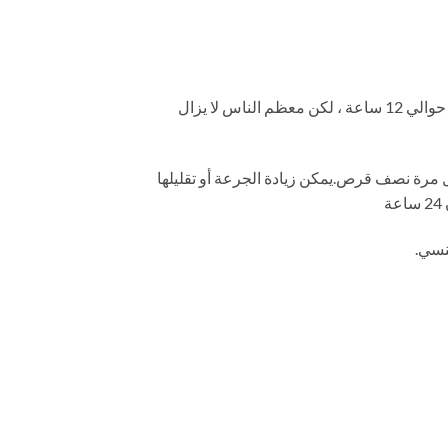
شيخوخة الفياجرا: تختلف القدرة الاستقلابية لكل شخص ، ويبلغ أقصى تأثير للطب السريري حوالي 4-6 ساعات ، والأطول حوالي 12 ساعة ، لكن معظم الناس لا يزال
يوصى بأن يأخذ المستخدمون لأول مرة نصف قرص.يمكن زيادة الجرعة أو تقليلها