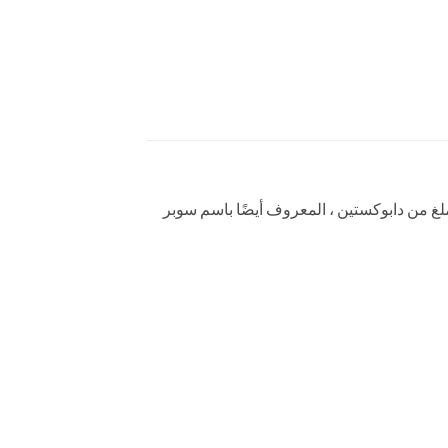
يج فياجرا له تأثيرات مزدوجة ، وهو تأثير مزدوج طويل الأمد.المكونات هي 100 ملغ من سيلدينافيل بالإضافة إلى 60 ملغ من دابوكستين ، المعروف أيضًا باسم سوبر