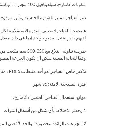
مكونات كامارج: سيلدينافيل 100 مجم + دابوكستين 60 مجم
دور الفياجرا: مثير للشهوة الجنسية وتأثير مزدوج
لديهم تأثير ضئيل بعد يوم واحد (بما في ذلك مع
وفقًا للحالة الفعلية.يمكن أن تكون الجرعة القصوى 
تذكير خاص: الفياجرا هو أحد مثبطات PDE5 ، مثل Cialis أو Leweizhuang ، لن يسري مفعوله إلا بعد تناوله مع التحفيز الجنسي.
فترة الصلاحية الآمنة: 36 شهر
موانع استعمال الفياجرا الخضراء كامارغ:
1. يحظر الاختلاط بأي شكل من أشكال النترات.
2. الجرعات الزائدة محظورة ، والحد الأقصى الموصى به هو قرص واحد في اليوم.