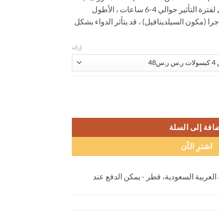
باسم Super Viagra ، الحد الأقصى لفترة التأثير حوالي 4-6 ساعات ، الأطول
ل
 الفياجرا (مكون السيلدينافيل) ، قد يتأثر الدواء بشكل
إزالة
افة إلى السلة
اشترِ الآن
 العربية السعودية، قطر - يمكن الدفع عند