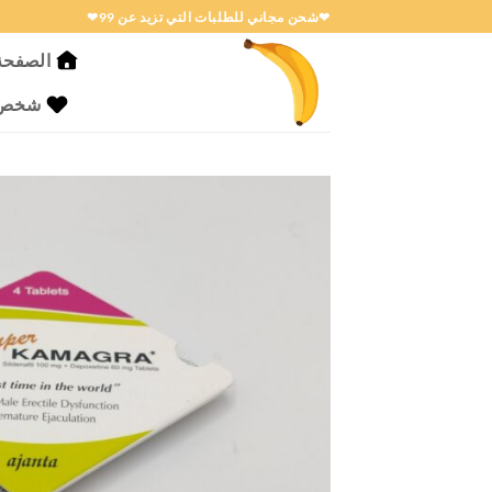
خطي
❤شحن مجاني للطلبات التي تزيد عن 99❤
لمحتوى
الصفحة 
شخص ا