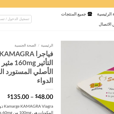
الرئيسية
جميع المنتجات
تسجيل الدخول / تسج
لاتصال
الرئيسية
/
الصحة الجنسية
التأثير 
الأصلي المستورد ال
الدواء
نطا
135.00
–
48.00
$
$
الس
agra
من