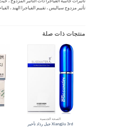
تأثير مزدوج سياليس ، تقييم الفياجرا الهند ، الفياجرا ا
منتجات ذات صلة
الصحة الجنسية
Xiangjiu 3rd جيل رذاذ تأخير