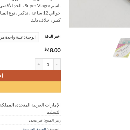
خلا
حوالي 12 ساعة ، تذكير ، نوع
كبير ، خلاف ذلك
اختر الباقة
$
48.00
كمية فياجرا KAMAGRA على شكل الماس مزدوج التأثير 160mg مثير للشهوة الجنسية دائم الأصلي المستورد الأخضر الفياجرا|صيدليات الدواء
إض
الإمارات العربية المتحدة، المملكة
التسليم
رمز المنتج:
غير محدد
التصنيف:
الصحة الجنسية