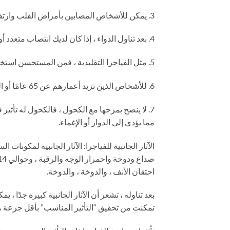
3. يمكن للأشخاص المصابين بأمراض القلب وارتفاع ضغط الدم استخدامه ، ولكن يجب ألا تقل الفترة الفاصلة عن 4 ساعات ، ويُنصح باستشارة الطبيب أولاً.
4. بعد تناول الدواء ، إذا كان لديك انتصاب متعدد أو مستمر أثناء الجماع ، يمكنك شرب الكثير من الماء والتجول لتسريع عملية التمثيل الغذائي.
5. مثل الفياجرا التقليدية ، فمن المستحسن استخدامه على معدة فارغة لتجنب التأخير أو تقليل التأثير.
6. للأشخاص الذين تزيد أعمارهم عن 65 عامًا أو الذين يعانون من مشاكل خطيرة في الكبد أو الكلى ، يوصى بالبدء في تناول 25 مجم
7. لا ينصح بمزجها مع الكحول ، فالكحول له تأثير 
مما يؤدي إلى الدوار أو الإغماء.
احتقان الأنف ، والدوخة ، والدوخة.
بعد تناوله ، تشعر أن الآثار الجانبية كبيرة جدًا
تمكنت من تحقيق “التأثير المناسب” بأقل جرعة 