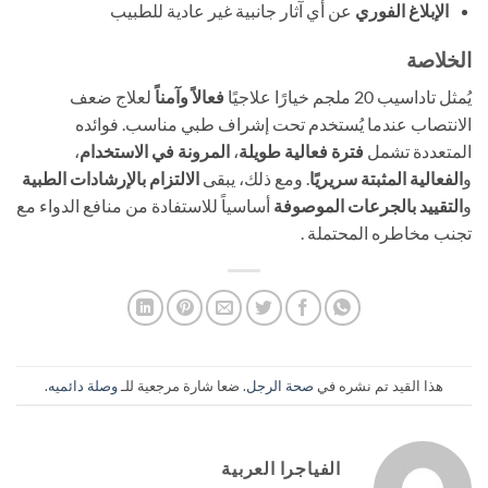
الإبلاغ الفوري
​ عن أي آثار جانبية غير عادية للطبيب
الخلاصة
يُمثل تاداسيب 20 ملجم خيارًا علاجيًا
فعالاً وآمناً
​ لعلاج ضعف
الانتصاب عندما يُستخدم تحت إشراف طبي مناسب. فوائده
المتعددة تشمل
فترة فعالية طويلة
،
المرونة في الاستخدام
،
و
الفعالية المثبتة سريريًا
. ومع ذلك، يبقى
الالتزام بالإرشادات الطبية
و
التقييد بالجرعات الموصوفة
​ أساسياً للاستفادة من منافع الدواء مع
تجنب مخاطره المحتملة .
هذا القيد تم نشره في
صحة الرجل
. ضعا شارة مرجعية للـ
وصلة دائميه
.
الفياجرا العربية