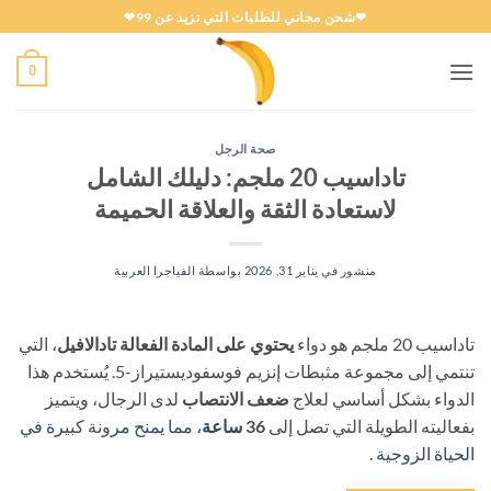
خطي
❤شحن مجاني للطلبات التي تزيد عن 99❤
لمحتوى
0
صحة الرجل
تاداسيب 20 ملجم: دليلك الشامل
لاستعادة الثقة والعلاقة الحميمة
منشور في
يناير 31, 2026
بواسطة
الفياجرا العربية
تاداسيب 20 ملجم هو دواء
يحتوي على المادة الفعالة تادالافيل
، التي
تنتمي إلى مجموعة مثبطات إنزيم فوسفوديستيراز-5. يُستخدم هذا
الدواء بشكل أساسي لعلاج
ضعف الانتصاب
​ لدى الرجال، ويتميز
بفعاليته الطويلة التي تصل إلى
36
ساعة
، مما يمنح مر
ونة كبي
رة في
الحياة الزوجية
.