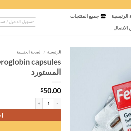
الرئيسية
جميع المنتجات
تسجيل الدخول / تسج
لاتصال
الرئيسية
/
الصحة الجنسية
المستورد
50.00
$
كمية Feroglobin capsules فيروجلوبين كبسول المستورد
إض