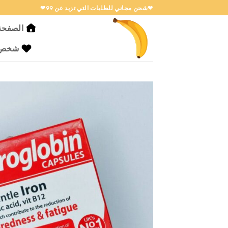
خطي
❤شحن مجاني للطلبات التي تزيد عن 99❤
لمحتوى
الصفحة 
شخص ا