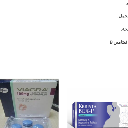
.
لحمل.
جة.
تامين B