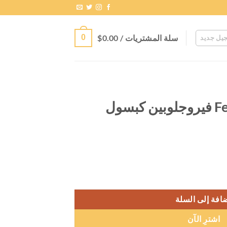
سلة المشتريات /
0.00
$
0
يل جديد
Feroglobin capsules فيروجلوبين كبسول
افة إلى السلة
اشترِ الآن