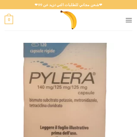
خطي
❤شحن مجاني للطلبات التي تزيد عن 99❤
لمحتوى
0