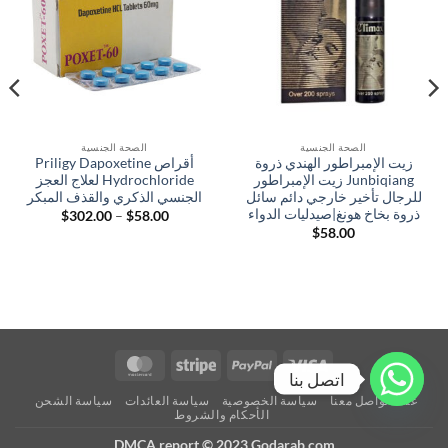
الصحة الجنسية
الصحة الجنسية
زيت الإمبراطور الهندي ذروة
أقراص Priligy Dapoxetine
Junbiqiang زيت الإمبراطور
Hydrochloride لعلاج العجز
للرجال تأخير خارجي دائم سائل
الجنسي الذكري والقذف المبكر
ذروة بخاخ هونغ|صيدليات الدواء
نطاق
$
302.00
–
$
58.00
السعر:
$
58.00
من
خلال
MasterCard
Stripe
PayPal
Visa
اتصل بنا
عنا
تواصل معنا
سياسة الخصوصية
سياسة العائدات
سياسة الشحن
الأحكام والشروط
DMCA report © 2023 Godarab.com