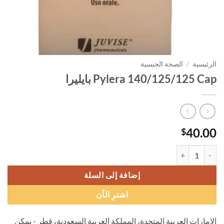
الرئيسية
/
الصحة الجنسية
Pylera 140/125/125 Cap بايليرا
40.00
$
كمية Pylera 140/125/125 Cap بايليرا
إضافة إلى السلة
اشترِ الآن
الإمارات العربية المتحدة، المملكة العربية السعودية، قطر - يمكن