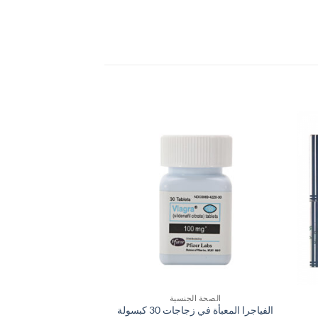
الصحة الجنسية
الصحة الج
الفياجرا المعبأة في زجاجات 30 كبسولة
أفلام كيليت أفلام كي