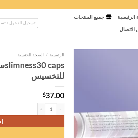
الرئيسية
جميع المنتجات
تسجيل الدخول / تسج
لاتصال
الرئيسية
/
الصحة الجنسية
للتخسيس
37.00
$
كمية slimness30 capsسليم نيس 30كبسولة للتخسيس
إض