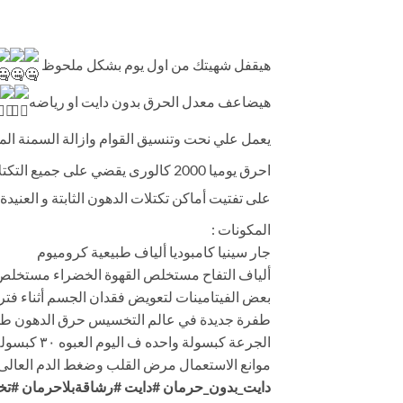
:سليم ن
هيقفل شهيتك من اول يوم بشكل ملحوظ
هيضاعف معدل الحرق بدون دايت او رياضه
يعمل علي نحت وتنسيق القوام وازالة السمنة الم
احرق يوميا 2000 كالورى يقضي على جميع التكتلات الدهنية يعمل
على تفتيت أماكن تكتلات الدهون الثابتة و العنيدة
المكونات :
جار سينيا كامبوديا ألياف طبيعية كروميوم
ألياف التفاح مستخلص القهوة الخضراء مستخلص
بعض الفيتامينات لتعويض فقدان الجسم أثناء فتر
طفرة جديدة في عالم التخسيس حرق الدهون طو
الجرعة كبسولة واحده ف اليوم العبوه ٣٠ كبسوله ليس لها آثار جانبيه
موانع الاستعمال مرض القلب وضغط الدم العال
دايت_بدون_حرمان
#دايت
#رشاقةبلاحرمان
#تخ