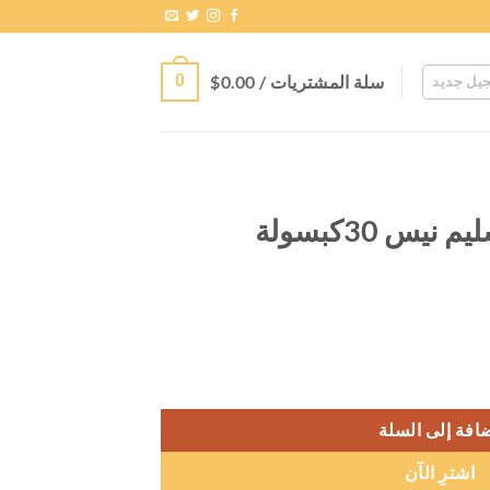
سلة المشتريات /
0.00
$
0
يل جديد
slimness30 capsسليم نيس 30كبسولة
افة إلى السلة
اشترِ الآن