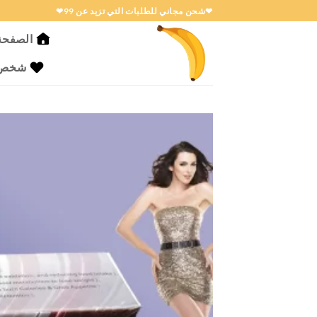
خطي
❤شحن مجاني للطلبات التي تزيد عن 99❤
لمحتوى
الصفحة 
شخص ا