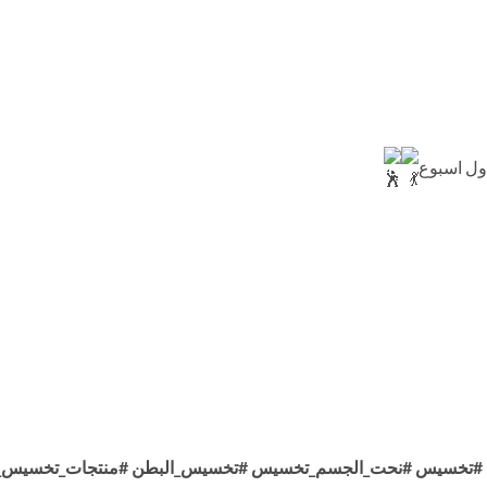
اول اسبوع
#تخسيس
#نحت_الجسم_تخسيس
#تخسيس_البطن
#منتجات_تخسيس_ط