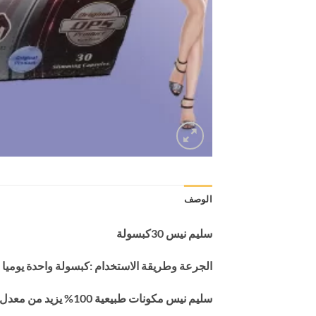
الوصف
سليم نيس 30كبسولة
الجرعة وطريقة الاستخدام :كبسولة واحدة يوميا قبل الفطا
سليم نيس مكونات طبيعية 100% يزيد من معدل الحرق ويقلل الشهية بطريقة طبيعية لاحتوائها على الياف الخضروات والفاكهه