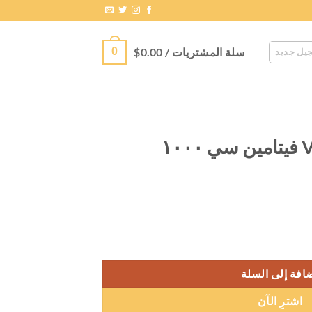
سلة المشتريات /
0.00
$
0
يل جديد
Vitamin c 1000 mg فيتامين سي ١٠٠٠
افة إلى السلة
اشترِ الآن