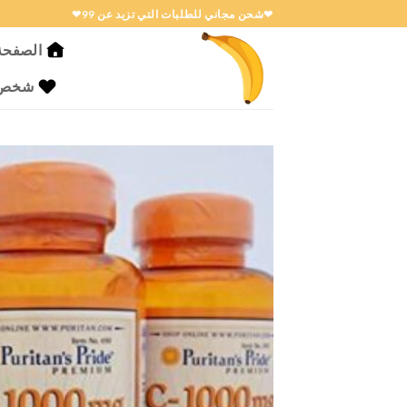
خطي
❤شحن مجاني للطلبات التي تزيد عن 99❤
لمحتوى
الصفحة 
شخص ا