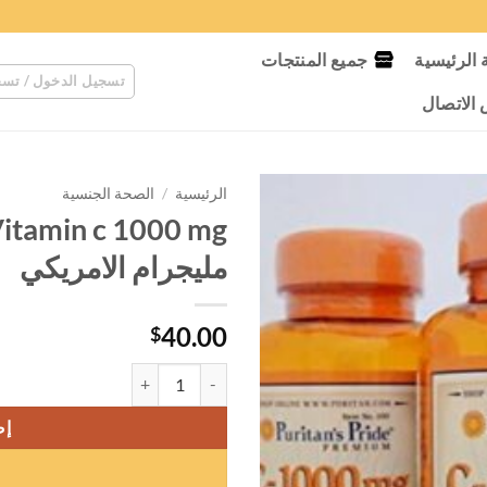
الرئيسية
جميع المنتجات
تسجيل الدخول / تسج
لاتصال
الرئيسية
/
الصحة الجنسية
مليجرام الامريكي
40.00
$
كمية Vitamin c 1000 mg فيتامين سي ١٠٠٠ مليجرام الامريكي
إض