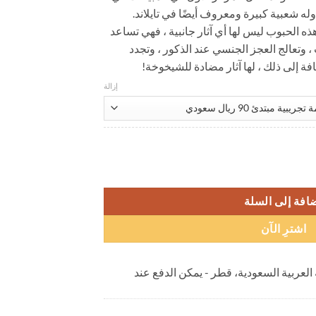
وله شعبية كبيرة ومعروف أيضًا في تايلاند.
ل
 هذه الحبوب ليس لها أي آثار جانبية ، فهي تساعد
، وتعالج العجز الجنسي عند الذكور ، وتجدد
فة إلى ذلك ، لها آثار مضادة للشيخوخة!
إزالة
بوب قوة الحصان التايلاندية ، مكونات نباتية نقية ، دواء مثير للشهوة الجنسية ، آمن ولا توجد آ
افة إلى السلة
اشترِ الآن
 العربية السعودية، قطر - يمكن الدفع عند