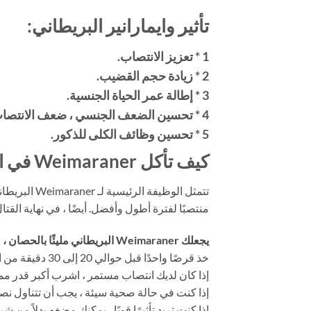
تأثير وايمارانير البريطاني:
1 * تعزيز الانتصاب.
2 * زيادة حجم القضيب.
3 * إطالة عمر الحياة الجنسية.
4 * تحسين الضعف الجنسي ، ضعف الانتصاب ، سرعة القذف.
5 * تحسين وظائف الكلى للذكور.
كيف تأكل Weimaraner في المملكة المتحدة؟
تتمثل الوظ
منتصبًا لفترة أطول وأفضل. أيضًا ، في نهاية الق
يجعلك Weimaraner البريطاني مليئًا بالحصان ،
خذ قرصًا واحدًا قبل حوالي 20 إلى 30 دقيقة من الحياة الجنسية.
إذا كان لديك انتصاب مستمر ، اشرب أكبر قدر ممك
إذا كنت في حالة صحية سيئة ، يجب أن تتناول 
إذا كنت تريد تأثيرًا قويًا ، يمكنك مضغه بدلاً من ش