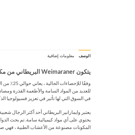
الوصف
معلومات إضافية
يتكون Weimaraner البريطاني من مكونات عشبية طبيعية 100٪ ، تحتوي على المكونات النشطة الرئيسية.
وفقًا للإ
للعديد من المواد السامة والأطعمة القذرة ومصادر
في السوق التي لها تأثير في تعزيز فسيولوجيا الذكور. واحد منهم ه
يعتبر وايمارانير البريطاني أحد أكثر الرجال شع
يحتوي على أي مواد كيميائية سامة. تم بحث الدوا
المكونات مصنوعة من الأعشاب الطبية ، فهي صديق