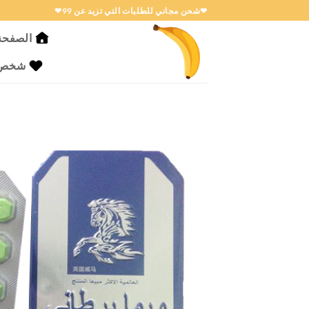
خطي
❤شحن مجاني للطلبات التي تزيد عن 99❤
لمحتوى
الصفحة 
شخص ا