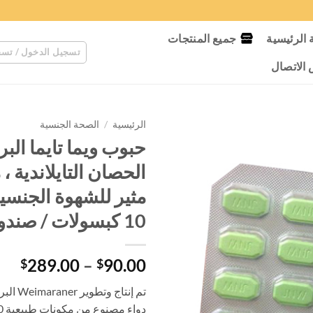
الرئيسية
جميع المنتجات
تسجيل الدخول / تسج
لاتصال
الرئيسية
/
الصحة الجنسية
حبوب ويما تايما الب
الحصان التايلاندية ، 
مثير للشهوة الجنسية ،
10 كبسولات / صندوق
نطا
289.00
–
90.00
$
$
الس
من