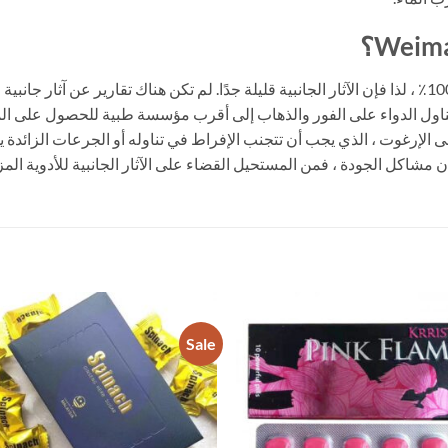
حبوب ويما البريطانية مصنوعة من دواء طبيعي 100٪ ، لذا فإن الآثار الجانبية قليلة جدًا. لم تكن هناك ت
تناول الدواء على الفور والذهاب إلى أقرب مؤسسة طبية للحصول على ال
إرغوت ، الذي يجب أن تتجنب الإفراط في تناوله أو الجرعات الزائدة يمك
 مشاكل الجودة ، فمن المستحيل القضاء على الآثار الجانبية للأدوية المز
Sale