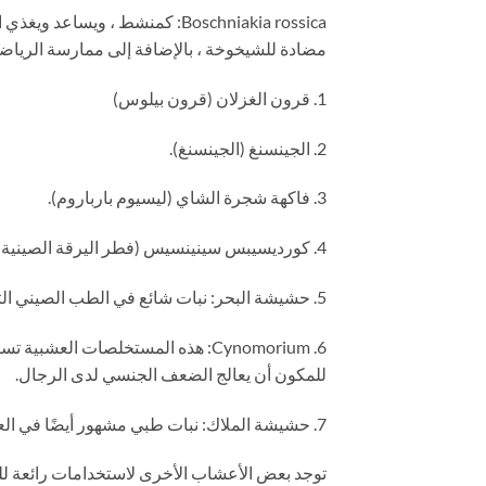
Boschniakia rossica: كمنشط ، و
مضادة للشيخوخة ، بالإضافة إلى ممارسة الرياضة.
1. قرون الغزلان (قرون بيلوس)
2. الجينسنغ (الجينسنغ).
3. فاكهة شجرة الشاي (ليسيوم بارباروم).
4. كورديسيبس سينينسيس (فطر اليرقة الصينية).
5. حشيشة البحر: نبات شائع في الطب الصيني التقليدي. كما أنها تستخدم كمشهد.
6. Cynomorium: هذه المستخلصات ا
للمكون أن يعالج الضعف الجنسي لدى الرجال.
7. حشيشة الملاك: نبات طبي مشهور أيضًا في العلاجات الصينية التقليدية.
توجد بعض الأعشاب الأخرى لاستخدامات رائعة للم