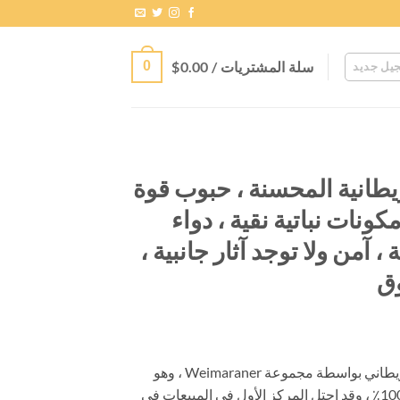
سلة المشتريات /
0.00
$
0
يل جديد
ريطانية المحسنة ، حبوب قوة
مكونات نباتية نقية ، دواء
 آمن ولا توجد آثار جانبية ،
ق
عر:
تم إنتاج وتطوير Weimaraner البريطاني بواسطة مجموعة Weimaraner ، وهو
دواء مصنوع من مكونات طبيعية 100٪ ، وقد احتل المركز الأول في المبيعات في