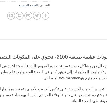
التصنيف:
الصحة الجنسية
حصاءات الحالية ، يعاني حوالي 25٪ من الرجال من مشاكل جسدية سيئة ، وهذه العروض البدنية السيئ
 تكنولوجيا المعلومات إلى تدهور كبير في الصحة الفسيولوجية للإنسان. م
و Weimaraner البريطاني.
بية لتحسين العيوب الجسدية. على عكس الحبوب الأخرى ، تم تصنيع وايمارا
ء واختباره بنجاح من قبل خبراء لهؤلاء المرضى الذين لديهم حاجة فسيولو
ة نسبيًا لصحة الدواء.