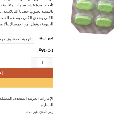
تايلاند لمدة عشر سنوات متتالية ، 
خلا
بالنسبة لحبوب حصانا التايلاندية ،
الكلى وتغذي الكلى ، وتدعم القلب 
الحيوية ، وتقلل من الإمساك.بالإضا
اختر الباقة
$
90.00
كمية حبوب ويما تايما البريطانية المحسنة ، ح
إض
الإمارات العربية المتحدة، المملكة
التسليم
رمز المنتج:
غير محدد