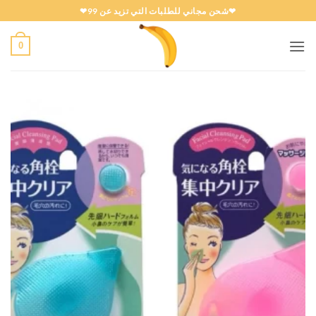
خطي
❤شحن مجاني للطلبات التي تزيد عن 99❤
لمحتوى
0