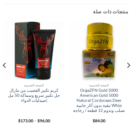
منتجات ذات صلة
الصحة الجنسية
الصحة الجنسية
OrgaZFN Gold 5000
كريم تكبير القضيب من مارال
American Gold 5000
جل تكبير سريع وسماكة 50 مل
Natural Cordyceps Deer
|صيدليات الدواء
Whip تنقية بدون آثار جانبية
تصلب وتدوم 12 قطعة / زجاجة
نطاق
$
173.00
–
$
96.00
$
84.00
السعر:
من